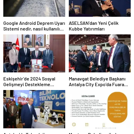
Google Android Deprem Uyarı
ASELSAN’dan Yeni Çelik
Sistemi nedir, nasıl kullanılır?
Kubbe Yatırımları
Android Deprem Uyarı
Sistemi Açma Adımları!
Eskişehir’de 2024 Sosyal
Manavgat Belediye Başkanı
Gelişmeyi Destekleme
Antalya City Expo’da Fuara
Programı Projeleri İmzalandı
Katıldı