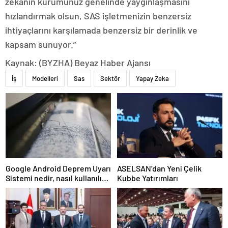
zekanın kurumunuz genelinde yaygınlaşmasını
hızlandırmak olsun, SAS işletmenizin benzersiz
ihtiyaçlarını karşılamada benzersiz bir derinlik ve
kapsam sunuyor.”
Kaynak: (BYZHA) Beyaz Haber Ajansı
İş
Modelleri
Sas
Sektör
Yapay Zeka
Google Android Deprem Uyarı
ASELSAN’dan Yeni Çelik
Sistemi nedir, nasıl kullanılır?
Kubbe Yatırımları
Android Deprem Uyarı
Sistemi Açma Adımları!