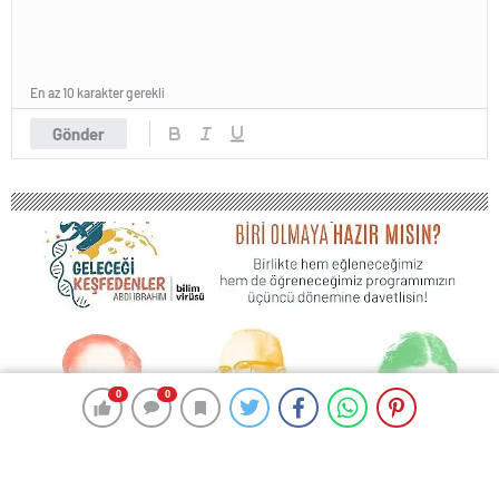
En az 10 karakter gerekli
Gönder
0
0
0
0