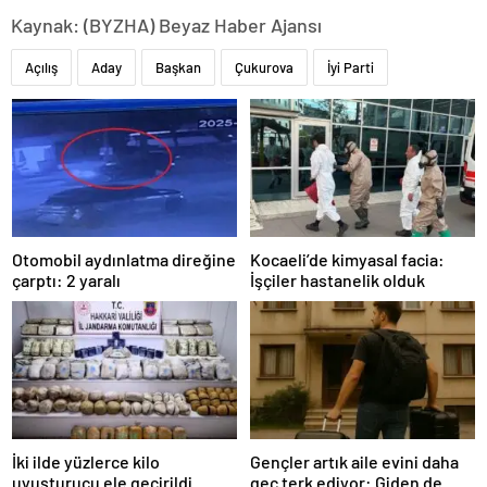
Kaynak: (BYZHA) Beyaz Haber Ajansı
Açılış
Aday
Başkan
Çukurova
İyi Parti
Otomobil aydınlatma direğine
Kocaeli’de kimyasal facia:
çarptı: 2 yaralı
İşçiler hastanelik olduk
İki ilde yüzlerce kilo
Gençler artık aile evini daha
uyuşturucu ele geçirildi
geç terk ediyor: Giden de