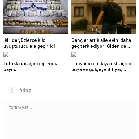
İki ilde yüzlerce kilo
Gençler artık aile evini daha
uyuşturucu ele geçirildi
geç terk ediyor: Giden de
geri dönüyor
Tutuklanacağını öğrendi,
Dünyanın en dayanıklı ağacı:
bayıldı
Suya ve gölgeye ihtiyaç
duymuyor, şifalı meyveler
veriyor!