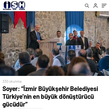
330 okunma
Soyer: “İzmir Büyükşehir Belediyesi
Türkiye’nin en büyük dönüştürücü
gücüdür”