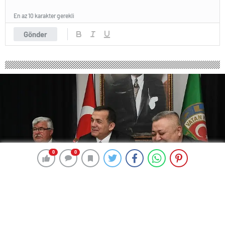
En az 10 karakter gerekli
Gönder
0
0
0
0
368 okunma