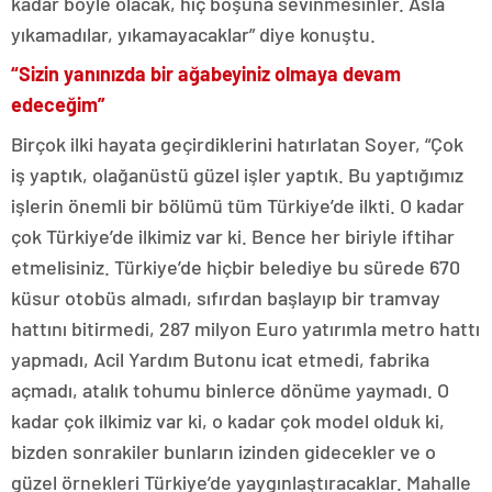
kadar böyle olacak, hiç boşuna sevinmesinler. Asla
yıkamadılar, yıkamayacaklar” diye konuştu.
“Sizin yanınızda bir ağabeyiniz olmaya devam
edeceğim”
Birçok ilki hayata geçirdiklerini hatırlatan Soyer, “Çok
iş yaptık, olağanüstü güzel işler yaptık. Bu yaptığımız
işlerin önemli bir bölümü tüm Türkiye’de ilkti. O kadar
çok Türkiye’de ilkimiz var ki. Bence her biriyle iftihar
etmelisiniz. Türkiye’de hiçbir belediye bu sürede 670
küsur otobüs almadı, sıfırdan başlayıp bir tramvay
hattını bitirmedi, 287 milyon Euro yatırımla metro hattı
yapmadı, Acil Yardım Butonu icat etmedi, fabrika
açmadı, atalık tohumu binlerce dönüme yaymadı. O
kadar çok ilkimiz var ki, o kadar çok model olduk ki,
bizden sonrakiler bunların izinden gidecekler ve o
güzel örnekleri Türkiye’de yaygınlaştıracaklar. Mahalle