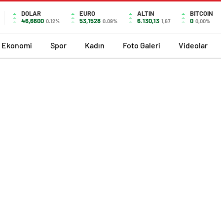
DOLAR
EURO
ALTIN
BITCOIN
46,6600
53,1528
6.130,13
0
0.12%
0.09%
1,67
0,00%
Ekonomi
Spor
Kadın
Foto Galeri
Videolar