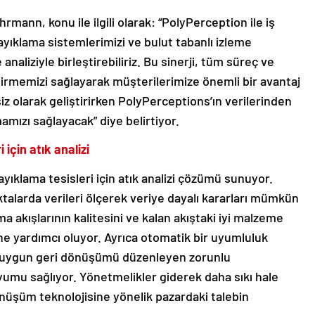
mann, konu ile ilgili olarak: “PolyPerception ile iş
yıklama sistemlerimizi ve bulut tabanlı izleme
aliziyle birleştirebiliriz. Bu sinerji, tüm süreç ve
irmemizi sağlayarak müşterilerimize önemli bir avantaj
iz olarak geliştirirken PolyPerceptions’ın verilerinden
mızı sağlayacak” diye belirtiyor.
için atık analizi
ıklama tesisleri için atık analizi çözümü sunuyor.
talarda verileri ölçerek veriye dayalı kararları mümkün
ma akışlarının kalitesini ve kalan akıştaki iyi malzeme
ne yardımcı oluyor. Ayrıca otomatik bir uyumluluk
ya uygun geri dönüşümü düzenleyen zorunlu
umu sağlıyor. Yönetmelikler giderek daha sıkı hale
nüşüm teknolojisine yönelik pazardaki talebin