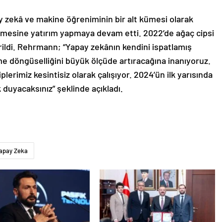
 zekâ ve makine öğreniminin bir alt kümesi olarak
ilmesine yatırım yapmaya devam etti. 2022’de ağaç cipsi
irildi. Rehrmann; “Yapay zekânın kendini ispatlamış
me döngüselliğini büyük ölçüde artıracağına inanıyoruz.
lerimiz kesintisiz olarak çalışıyor. 2024’ün ilk yarısında
 duyacaksınız” şeklinde açıkladı.
apay Zeka