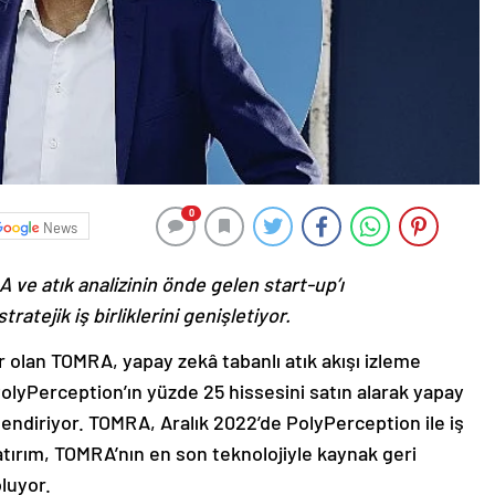
0
News
ve atık analizinin önde gelen start-up’ı
atejik iş birliklerini genişletiyor.
 olan TOMRA, yapay zekâ tabanlı atık akışı izleme
olyPerception’ın yüzde 25 hissesini satın alarak yapay
ndiriyor. TOMRA, Aralık 2022’de PolyPerception ile iş
yatırım, TOMRA’nın en son teknolojiyle kaynak geri
 oluyor.