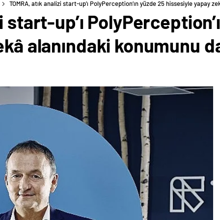
TOMRA, atık analizi start-up’ı PolyPerception’ın yüzde 25 hissesiyle yapay 
i start-up’ı PolyPerception’
zekâ alanındaki konumunu d