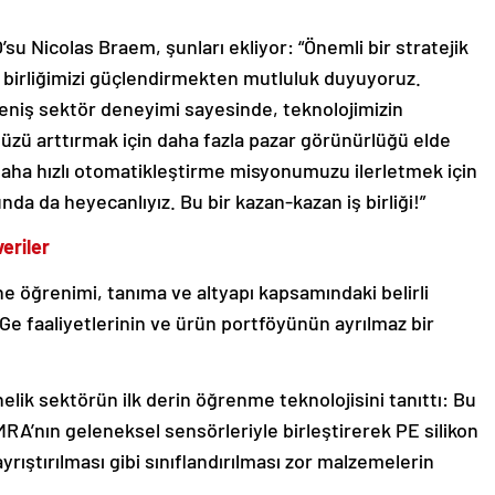
su Nicolas Braem, şunları ekliyor: “Önemli bir stratejik
ş birliğimizi güçlendirmekten mutluluk duyuyoruz.
eniş sektör deneyimi sayesinde, teknolojimizin
ümüzü arttırmak için daha fazla pazar görünürlüğü elde
i daha hızlı otomatikleştirme misyonumuzu ilerletmek için
unda da heyecanlıyız. Bu bir kazan-kazan iş birliği!”
eriler
e öğrenimi, tanıma ve altyapı kapsamındaki belirli
Ge faaliyetlerinin ve ürün portföyünün ayrılmaz bir
elik sektörün ilk derin öğrenme teknolojisini tanıttı: Bu
MRA’nın geleneksel sensörleriyle birleştirerek PE silikon
ayrıştırılması gibi sınıflandırılması zor malzemelerin