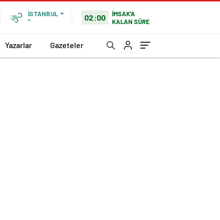
İMSAK'A
İSTANBUL
02:00
KALAN SÜRE
°
Yazarlar
Gazeteler