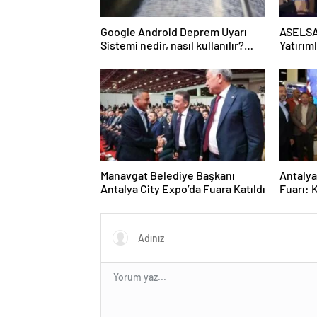
Google Android Deprem Uyarı
ASELSA
Sistemi nedir, nasıl kullanılır?
Yatırıml
Android Deprem Uyarı Sistemi
Açma Adımları!
Manavgat Belediye Başkanı
Antalya
Antalya City Expo’da Fuara Katıldı
Fuarı: 
Yarattı