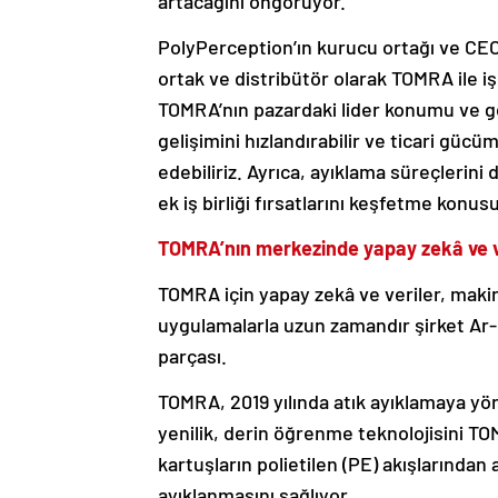
artacağını öngörüyor.
PolyPerception’ın kurucu ortağı ve CEO’
ortak ve distribütör olarak TOMRA ile i
TOMRA’nın pazardaki lider konumu ve g
gelişimini hızlandırabilir ve ticari güc
edebiliriz. Ayrıca, ayıklama süreçlerin
ek iş birliği fırsatlarını keşfetme konus
TOMRA’nın merkezinde yapay zekâ ve v
TOMRA için yapay zekâ ve veriler, makin
uygulamalarla uzun zamandır şirket Ar-
parçası.
TOMRA, 2019 yılında atık ayıklamaya yön
yenilik, derin öğrenme teknolojisini TO
kartuşların polietilen (PE) akışlarından 
ayıklanmasını sağlıyor.