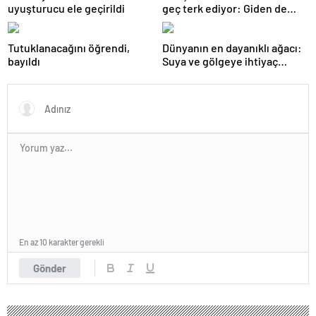
uyuşturucu ele geçirildi
geç terk ediyor: Giden de
geri dönüyor
Tutuklanacağını öğrendi,
Dünyanın en dayanıklı ağacı:
bayıldı
Suya ve gölgeye ihtiyaç
duymuyor, şifalı meyveler
veriyor!
En az 10 karakter gerekli
Gönder