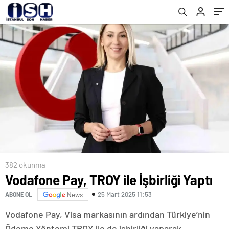
382 okunma
Vodafone Pay, TROY ile İşbirliği Yaptı
25 Mart 2025 11:53
ABONE OL
News
Vodafone Pay, Visa markasının ardından Türkiye’nin
Ödeme Yöntemi TROY ile de işbirliği yaparak,