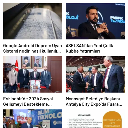
Google Android Deprem Uyarı
ASELSAN’dan Yeni Çelik
Sistemi nedir, nasıl kullanılır?
Kubbe Yatırımları
Android Deprem Uyarı
Sistemi Açma Adımları!
Eskişehir’de 2024 Sosyal
Manavgat Belediye Başkanı
Gelişmeyi Destekleme
Antalya City Expo’da Fuara
Programı Projeleri İmzalandı
Katıldı