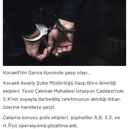
Kocaeli’nin Darıca ilçesinde gasp olayı…
Kocaeli Asayiş Şube Müdürlüğü Gasp Büro Amirliği
ekipleri, Fevzi Çakmak Mahallesi İstasyon Caddesi’nde
S.K’nin sopayla darbedilip telefonunun alındığı ihbarı
üzerine harekete geçti.
Çalışma sonucu polis ekipleri, şüpheliler A.B, V.S. ve
H.Ö’yü operasyonla gözaltına aldı.