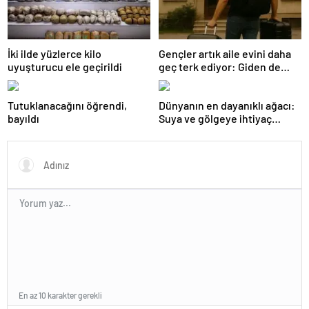
İki ilde yüzlerce kilo
Gençler artık aile evini daha
uyuşturucu ele geçirildi
geç terk ediyor: Giden de
geri dönüyor
Tutuklanacağını öğrendi,
Dünyanın en dayanıklı ağacı:
bayıldı
Suya ve gölgeye ihtiyaç
duymuyor, şifalı meyveler
veriyor!
En az 10 karakter gerekli