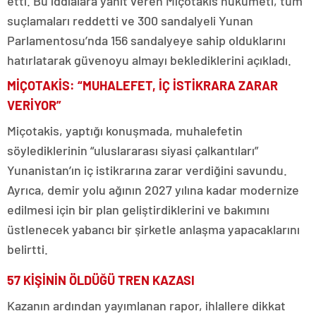
etti. Bu iddialara yanıt veren Miçotakis hükümeti, tüm
suçlamaları reddetti ve 300 sandalyeli Yunan
Parlamentosu’nda 156 sandalyeye sahip olduklarını
hatırlatarak güvenoyu almayı beklediklerini açıkladı.
MİÇOTAKİS: “MUHALEFET, İÇ İSTİKRARA ZARAR
VERİYOR”
Miçotakis, yaptığı konuşmada, muhalefetin
söylediklerinin “uluslararası siyasi çalkantıları”
Yunanistan’ın iç istikrarına zarar verdiğini savundu.
Ayrıca, demir yolu ağının 2027 yılına kadar modernize
edilmesi için bir plan geliştirdiklerini ve bakımını
üstlenecek yabancı bir şirketle anlaşma yapacaklarını
belirtti.
57 KİŞİNİN ÖLDÜĞÜ TREN KAZASI
Kazanın ardından yayımlanan rapor, ihlallere dikkat