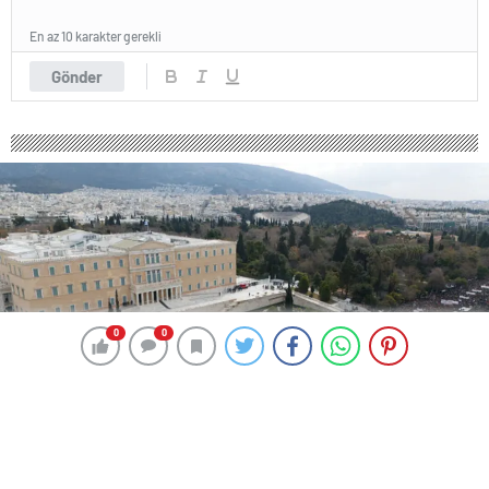
En az 10 karakter gerekli
Gönder
0
0
0
0
345 okunma