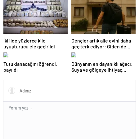
İki ilde yüzlerce kilo
Gençler artık aile evini daha
uyuşturucu ele geçirildi
geç terk ediyor: Giden de
geri dönüyor
Tutuklanacağını öğrendi,
Dünyanın en dayanıklı ağacı:
bayıldı
Suya ve gölgeye ihtiyaç
duymuyor, şifalı meyveler
veriyor!