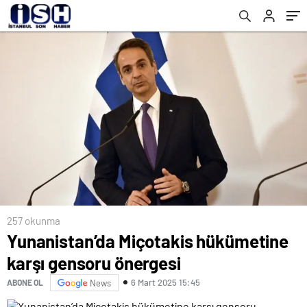
düzenlendi
257 okunma
Yunanistan’da Miçotakis hükümetine
karşı gensoru önergesi
6 Mart 2025 15:45
ABONE OL
News