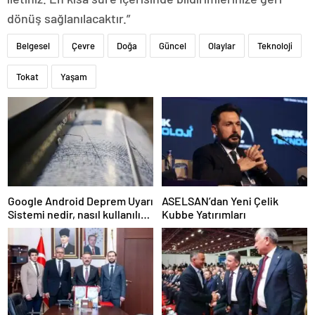
dönüş sağlanılacaktır.”
Belgesel
Çevre
Doğa
Güncel
Olaylar
Teknoloji
Tokat
Yaşam
Google Android Deprem Uyarı
ASELSAN’dan Yeni Çelik
Sistemi nedir, nasıl kullanılır?
Kubbe Yatırımları
Android Deprem Uyarı
Sistemi Açma Adımları!