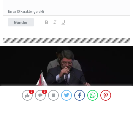
En az 10 karakter gerekli
Gönder
0
0
0
0
922 okunma