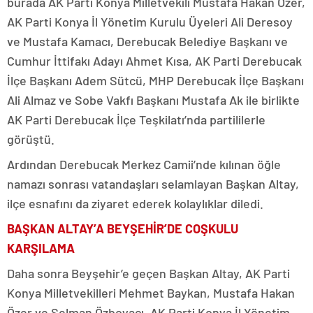
burada AK Parti Konya Milletvekili Mustafa Hakan Özer,
AK Parti Konya İl Yönetim Kurulu Üyeleri Ali Deresoy
ve Mustafa Kamacı, Derebucak Belediye Başkanı ve
Cumhur İttifakı Adayı Ahmet Kısa, AK Parti Derebucak
İlçe Başkanı Adem Sütcü, MHP Derebucak İlçe Başkanı
Ali Almaz ve Sobe Vakfı Başkanı Mustafa Ak ile birlikte
AK Parti Derebucak İlçe Teşkilatı’nda partililerle
görüştü.
Ardından Derebucak Merkez Camii’nde kılınan öğle
namazı sonrası vatandaşları selamlayan Başkan Altay,
ilçe esnafını da ziyaret ederek kolaylıklar diledi.
BAŞKAN ALTAY’A BEYŞEHİR’DE COŞKULU
KARŞILAMA
Daha sonra Beyşehir’e geçen Başkan Altay, AK Parti
Konya Milletvekilleri Mehmet Baykan, Mustafa Hakan
Özer ve Selman Özboyacı, AK Parti Konya İl Yönetim