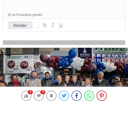
En az 10 karakter gerekli
Gönder
0
0
0
0