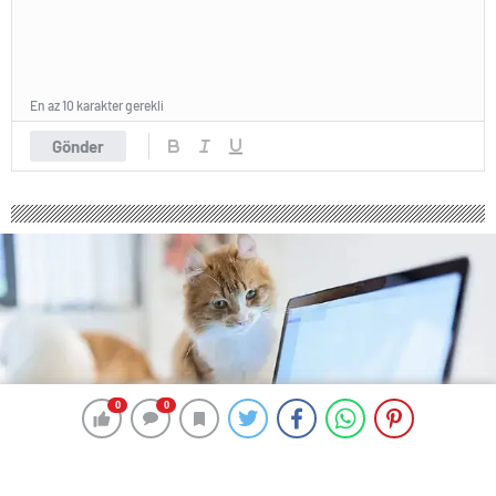
En az 10 karakter gerekli
Gönder
0
0
0
0